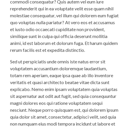
commodi consequatur? Quis autem vel eum iure
reprehenderit qui in ea voluptate velit esse quam nihil
molestiae consequatur, vel illum qui dolorem eum fugiat
quo voluptas nulla pariatur? At vero eos et accusamus
et iusto odio occaecati cupiditate non provident,
similique sunt in culpa qui officia deserunt mollitia
animi, id est laborum et dolorum fuga. Et harum quidem
rerum facilis est et expedita distinctio.
Sed ut perspiciatis unde omnis iste natus error sit
voluptatem accusantium doloremque laudantium,
totam rem aperiam, eaque ipsa quae ab illo inventore
veritatis et quasi architecto beatae vitae dicta sunt
explicabo. Nemo enim ipsam voluptatem quia voluptas
sit aspernatur aut odit aut fugit, sed quia consequuntur
magni dolores eos qui ratione voluptatem sequi
nesciunt. Neque porro quisquam est, qui dolorem ipsum
quia dolor sit amet, consectetur, adipisci velit, sed quia
non numquam eius modi tempora incidunt ut labore et