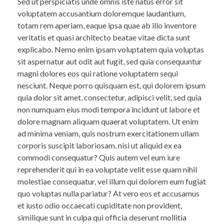
Sed ut perspiciatis unde omnis iste natus error sit
voluptatem accusantium doloremque laudantium,
totam rem aperiam, eaque ipsa quae ab illo inventore
veritatis et quasi architecto beatae vitae dicta sunt
explicabo. Nemo enim ipsam voluptatem quia voluptas
sit aspernatur aut odit aut fugit, sed quia consequuntur
magni dolores eos qui ratione voluptatem sequi
nesciunt. Neque porro quisquam est, qui dolorem ipsum
quia dolor sit amet, consectetur, adipisci velit, sed quia
non numquam eius modi tempora incidunt ut labore et
dolore magnam aliquam quaerat voluptatem. Ut enim
ad minima veniam, quis nostrum exercitationem ullam
corporis suscipit laboriosam, nisi ut aliquid ex ea
commodi consequatur? Quis autem vel eum iure
reprehenderit qui in ea voluptate velit esse quam nihil
molestiae consequatur, vel illum qui dolorem eum fugiat
quo voluptas nulla pariatur? At vero eos et accusamus
et iusto odio occaecati cupiditate non provident,
similique sunt in culpa qui officia deserunt mollitia