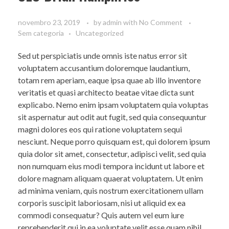
novembro 23, 2019
by
admin
with
No Comment
Sem categoria
Uncategorized
Sed ut perspiciatis unde omnis iste natus error sit
voluptatem accusantium doloremque laudantium,
totam rem aperiam, eaque ipsa quae ab illo inventore
veritatis et quasi architecto beatae vitae dicta sunt
explicabo. Nemo enim ipsam voluptatem quia voluptas
sit aspernatur aut odit aut fugit, sed quia consequuntur
magni dolores eos qui ratione voluptatem sequi
nesciunt. Neque porro quisquam est, qui dolorem ipsum
quia dolor sit amet, consectetur, adipisci velit, sed quia
non numquam eius modi tempora incidunt ut labore et
dolore magnam aliquam quaerat voluptatem. Ut enim
ad minima veniam, quis nostrum exercitationem ullam
corporis suscipit laboriosam, nisi ut aliquid ex ea
commodi consequatur? Quis autem vel eum iure
reprehenderit qui in ea voluptate velit esse quam nihil