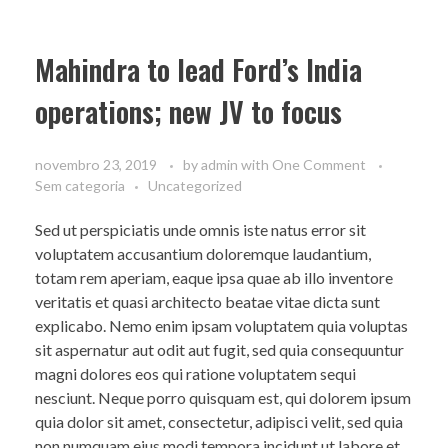
Mahindra to lead Ford’s India
operations; new JV to focus
novembro 23, 2019
by
admin
with
One Comment
Sem categoria
Uncategorized
Sed ut perspiciatis unde omnis iste natus error sit
voluptatem accusantium doloremque laudantium,
totam rem aperiam, eaque ipsa quae ab illo inventore
veritatis et quasi architecto beatae vitae dicta sunt
explicabo. Nemo enim ipsam voluptatem quia voluptas
sit aspernatur aut odit aut fugit, sed quia consequuntur
magni dolores eos qui ratione voluptatem sequi
nesciunt. Neque porro quisquam est, qui dolorem ipsum
quia dolor sit amet, consectetur, adipisci velit, sed quia
non numquam eius modi tempora incidunt ut labore et