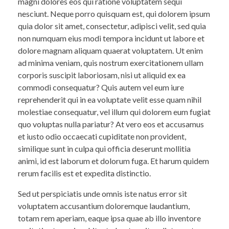
magni dolores eos qui ratione voluptatem sequi
nesciunt. Neque porro quisquam est, qui dolorem ipsum
quia dolor sit amet, consectetur, adipisci velit, sed quia
non numquam eius modi tempora incidunt ut labore et
dolore magnam aliquam quaerat voluptatem. Ut enim
ad minima veniam, quis nostrum exercitationem ullam
corporis suscipit laboriosam, nisi ut aliquid ex ea
commodi consequatur? Quis autem vel eum iure
reprehenderit qui in ea voluptate velit esse quam nihil
molestiae consequatur, vel illum qui dolorem eum fugiat
quo voluptas nulla pariatur? At vero eos et accusamus
et iusto odio occaecati cupiditate non provident,
similique sunt in culpa qui officia deserunt mollitia
animi, id est laborum et dolorum fuga. Et harum quidem
rerum facilis est et expedita distinctio.
Sed ut perspiciatis unde omnis iste natus error sit
voluptatem accusantium doloremque laudantium,
totam rem aperiam, eaque ipsa quae ab illo inventore