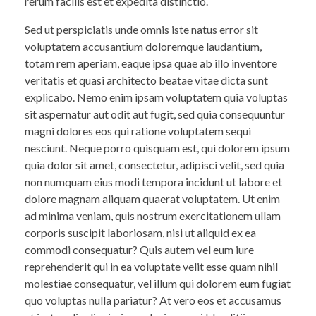
rerum facilis est et expedita distinctio.
Sed ut perspiciatis unde omnis iste natus error sit
voluptatem accusantium doloremque laudantium,
totam rem aperiam, eaque ipsa quae ab illo inventore
veritatis et quasi architecto beatae vitae dicta sunt
explicabo. Nemo enim ipsam voluptatem quia voluptas
sit aspernatur aut odit aut fugit, sed quia consequuntur
magni dolores eos qui ratione voluptatem sequi
nesciunt. Neque porro quisquam est, qui dolorem ipsum
quia dolor sit amet, consectetur, adipisci velit, sed quia
non numquam eius modi tempora incidunt ut labore et
dolore magnam aliquam quaerat voluptatem. Ut enim
ad minima veniam, quis nostrum exercitationem ullam
corporis suscipit laboriosam, nisi ut aliquid ex ea
commodi consequatur? Quis autem vel eum iure
reprehenderit qui in ea voluptate velit esse quam nihil
molestiae consequatur, vel illum qui dolorem eum fugiat
quo voluptas nulla pariatur? At vero eos et accusamus