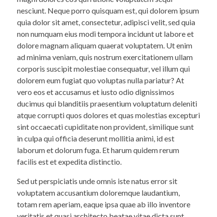
nesciunt. Neque porro quisquam est, qui dolorem ipsum
quia dolor sit amet, consectetur, adipisci velit, sed quia
non numquam eius modi tempora incidunt ut labore et
dolore magnam aliquam quaerat voluptatem. Ut enim
ad minima veniam, quis nostrum exercitationem ullam
corporis suscipit molestiae consequatur, vel illum qui
dolorem eum fugiat quo voluptas nulla pariatur? At
vero eos et accusamus et iusto odio dignissimos
ducimus qui blanditiis praesentium voluptatum deleniti
atque corrupti quos dolores et quas molestias excepturi
sint occaecati cupiditate non provident, similique sunt
in culpa qui officia deserunt mollitia animi, id est
laborum et dolorum fuga. Et harum quidem rerum
facilis est et expedita distinctio.
Sed ut perspiciatis unde omnis iste natus error sit
voluptatem accusantium doloremque laudantium,
totam rem aperiam, eaque ipsa quae ab illo inventore
veritatis et quasi architecto beatae vitae dicta sunt