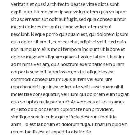
veritatis et quasi architecto beatae vitae dicta sunt
explicabo. Nemo enim ipsam voluptatem quia voluptas
sit aspernatur aut odit aut fugit, sed quia consequuntur
magni dolores eos qui ratione voluptatem sequi
nesciunt. Neque porro quisquam est, qui dolorem ipsum
quia dolor sit amet, consectetur, adipisci velit, sed quia
non numquam eius modi tempora incidunt ut labore et
dolore magnam aliquam quaerat voluptatem. Ut enim
ad minima veniam, quis nostrum exercitationem ullam
corporis suscipit laboriosam, nisi ut aliquid ex ea
commodi consequatur? Quis autem vel eum iure
reprehenderit qui in ea voluptate velit esse quam nihil
molestiae consequatur, vel illum qui dolorem eum fugiat
quo voluptas nulla pariatur? At vero eos et accusamus
et iusto odio occaecati cupiditate non provident,
similique sunt in culpa qui officia deserunt mollitia
animi, id est laborum et dolorum fuga. Et harum quidem
rerum facilis est et expedita distinctio.