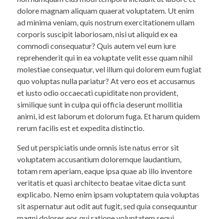
dolore magnam aliquam quaerat voluptatem. Ut enim
ad minima veniam, quis nostrum exercitationem ullam
corporis suscipit laboriosam, nisi ut aliquid ex ea
commodi consequatur? Quis autem vel eum iure
reprehenderit qui in ea voluptate velit esse quam nihil
molestiae consequatur, vel illum qui dolorem eum fugiat
quo voluptas nulla pariatur? At vero eos et accusamus
et iusto odio occaecati cupiditate non provident,
similique sunt in culpa qui officia deserunt mollitia
animi, id est laborum et dolorum fuga. Et harum quidem
rerum facilis est et expedita distinctio.
Sed ut perspiciatis unde omnis iste natus error sit
voluptatem accusantium doloremque laudantium,
totam rem aperiam, eaque ipsa quae ab illo inventore
veritatis et quasi architecto beatae vitae dicta sunt
explicabo. Nemo enim ipsam voluptatem quia voluptas
sit aspernatur aut odit aut fugit, sed quia consequuntur
magni dolores eos qui ratione voluptatem sequi