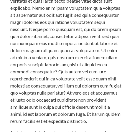
veritatis et quasi architecto beatae vitae dicta sunt
explicabo. Nemo enim ipsam voluptatem quia voluptas
sit aspernatur aut odit aut fugit, sed quia consequuntur
magni dolores eos qui ratione voluptatem sequi
nesciunt. Neque porro quisquam est, qui dolorem ipsum
quia dolor sit amet, consectetur, adipisci velit, sed quia
non numquam eius modi tempora incidunt ut labore et
dolore magnam aliquam quaerat voluptatem. Ut enim
ad minima veniam, quis nostrum exercitationem ullam
corporis suscipit laboriosam, nisi ut aliquid ex ea
commodi consequatur? Quis autem vel eum iure
reprehenderit qui in ea voluptate velit esse quam nihil
molestiae consequatur, vel illum qui dolorem eum fugiat
quo voluptas nulla pariatur? At vero eos et accusamus
et iusto odio occaecati cupiditate non provident,
similique sunt in culpa qui officia deserunt mollitia
animi, id est laborum et dolorum fuga. Et harum quidem
rerum facilis est et expedita distinctio.