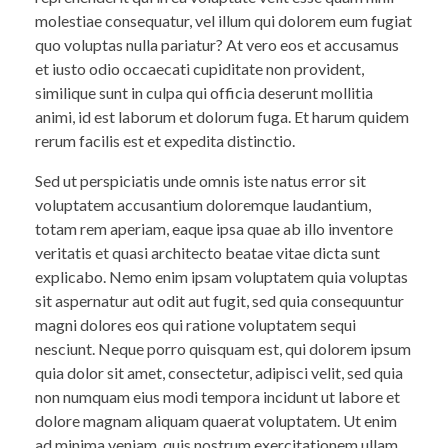
molestiae consequatur, vel illum qui dolorem eum fugiat
quo voluptas nulla pariatur? At vero eos et accusamus
et iusto odio occaecati cupiditate non provident,
similique sunt in culpa qui officia deserunt mollitia
animi, id est laborum et dolorum fuga. Et harum quidem
rerum facilis est et expedita distinctio.
Sed ut perspiciatis unde omnis iste natus error sit
voluptatem accusantium doloremque laudantium,
totam rem aperiam, eaque ipsa quae ab illo inventore
veritatis et quasi architecto beatae vitae dicta sunt
explicabo. Nemo enim ipsam voluptatem quia voluptas
sit aspernatur aut odit aut fugit, sed quia consequuntur
magni dolores eos qui ratione voluptatem sequi
nesciunt. Neque porro quisquam est, qui dolorem ipsum
quia dolor sit amet, consectetur, adipisci velit, sed quia
non numquam eius modi tempora incidunt ut labore et
dolore magnam aliquam quaerat voluptatem. Ut enim
ad minima veniam, quis nostrum exercitationem ullam