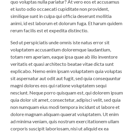
quo voluptas nulla pariatur? At vero eos et accusamus
et iusto odio occaecati cupiditate non provident,
similique sunt in culpa qui officia deserunt mollitia
animi, id est laborum et dolorum fuga. Et harum quidem
rerum facilis est et expedita distinctio.
Sed ut perspiciatis unde omnis iste natus error sit
voluptatem accusantium doloremque laudantium,
totam rem aperiam, eaque ipsa quae ab illo inventore
veritatis et quasi architecto beatae vitae dicta sunt
explicabo. Nemo enim ipsam voluptatem quia voluptas
sit aspernatur aut odit aut fugit, sed quia consequuntur
magni dolores eos qui ratione voluptatem sequi
nesciunt. Neque porro quisquam est, qui dolorem ipsum
quia dolor sit amet, consectetur, adipisci velit, sed quia
non numquam eius modi tempora incidunt ut labore et
dolore magnam aliquam quaerat voluptatem. Ut enim
ad minima veniam, quis nostrum exercitationem ullam
corporis suscipit laboriosam, nisi ut aliquid ex ea