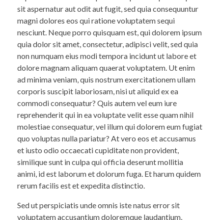
sit aspernatur aut odit aut fugit, sed quia consequuntur
magni dolores eos qui ratione voluptatem sequi
nesciunt. Neque porro quisquam est, qui dolorem ipsum
quia dolor sit amet, consectetur, adipisci velit, sed quia
non numquam eius modi tempora incidunt ut labore et
dolore magnam aliquam quaerat voluptatem. Ut enim
ad minima veniam, quis nostrum exercitationem ullam
corporis suscipit laboriosam, nisi ut aliquid ex ea
commodi consequatur? Quis autem vel eum iure
reprehenderit qui in ea voluptate velit esse quam nihil
molestiae consequatur, vel illum qui dolorem eum fugiat
quo voluptas nulla pariatur? At vero eos et accusamus
et iusto odio occaecati cupiditate non provident,
similique sunt in culpa qui officia deserunt mollitia
animi, id est laborum et dolorum fuga. Et harum quidem
rerum facilis est et expedita distinctio.
Sed ut perspiciatis unde omnis iste natus error sit
voluptatem accusantium doloremque laudantium,