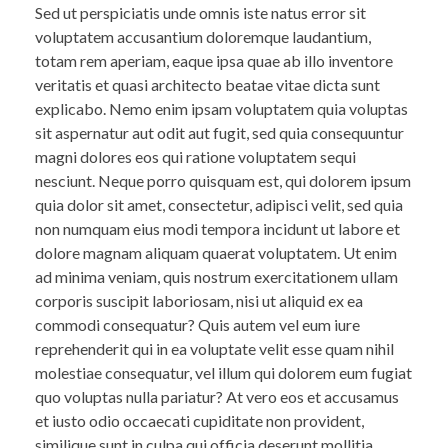
Sed ut perspiciatis unde omnis iste natus error sit
voluptatem accusantium doloremque laudantium,
totam rem aperiam, eaque ipsa quae ab illo inventore
veritatis et quasi architecto beatae vitae dicta sunt
explicabo. Nemo enim ipsam voluptatem quia voluptas
sit aspernatur aut odit aut fugit, sed quia consequuntur
magni dolores eos qui ratione voluptatem sequi
nesciunt. Neque porro quisquam est, qui dolorem ipsum
quia dolor sit amet, consectetur, adipisci velit, sed quia
non numquam eius modi tempora incidunt ut labore et
dolore magnam aliquam quaerat voluptatem. Ut enim
ad minima veniam, quis nostrum exercitationem ullam
corporis suscipit laboriosam, nisi ut aliquid ex ea
commodi consequatur? Quis autem vel eum iure
reprehenderit qui in ea voluptate velit esse quam nihil
molestiae consequatur, vel illum qui dolorem eum fugiat
quo voluptas nulla pariatur? At vero eos et accusamus
et iusto odio occaecati cupiditate non provident,
similique sunt in culpa qui officia deserunt mollitia