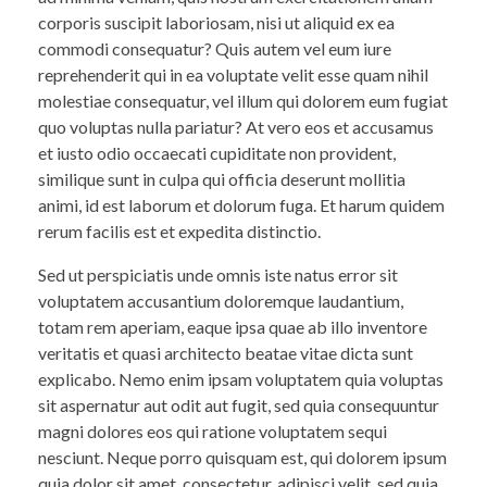
corporis suscipit laboriosam, nisi ut aliquid ex ea
commodi consequatur? Quis autem vel eum iure
reprehenderit qui in ea voluptate velit esse quam nihil
molestiae consequatur, vel illum qui dolorem eum fugiat
quo voluptas nulla pariatur? At vero eos et accusamus
et iusto odio occaecati cupiditate non provident,
similique sunt in culpa qui officia deserunt mollitia
animi, id est laborum et dolorum fuga. Et harum quidem
rerum facilis est et expedita distinctio.
Sed ut perspiciatis unde omnis iste natus error sit
voluptatem accusantium doloremque laudantium,
totam rem aperiam, eaque ipsa quae ab illo inventore
veritatis et quasi architecto beatae vitae dicta sunt
explicabo. Nemo enim ipsam voluptatem quia voluptas
sit aspernatur aut odit aut fugit, sed quia consequuntur
magni dolores eos qui ratione voluptatem sequi
nesciunt. Neque porro quisquam est, qui dolorem ipsum
quia dolor sit amet, consectetur, adipisci velit, sed quia