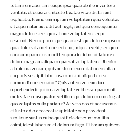
totam rem aperiam, eaque ipsa quae ab illo inventore
veritatis et quasi architecto beatae vitae dicta sunt
explicabo. Nemo enim ipsam voluptatem quia voluptas
sit aspernatur aut odit aut fugit, sed quia consequuntur
magni dolores eos qui ratione voluptatem sequi
nesciunt. Neque porro quisquam est, qui dolorem ipsum
quia dolor sit amet, consectetur, adipisci velit, sed quia
non numquam eius modi tempora incidunt ut labore et
dolore magnam aliquam quaerat voluptatem. Ut enim
ad minima veniam, quis nostrum exercitationem ullam
corporis suscipit laboriosam, nisi ut aliquid ex ea
commodi consequatur? Quis autem vel eum iure
reprehenderit qui in ea voluptate velit esse quam nihil
molestiae consequatur, vel illum qui dolorem eum fugiat
quo voluptas nulla pariatur? At vero eos et accusamus
et iusto odio occaecati cupiditate non provident,
similique sunt in culpa qui officia deserunt mollitia
animi, id est laborum et dolorum fuga. Et harum quidem