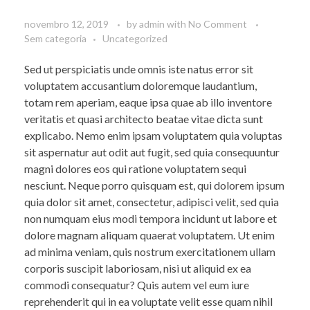
novembro 12, 2019
by
admin
with
No Comment
Sem categoria
Uncategorized
Sed ut perspiciatis unde omnis iste natus error sit
voluptatem accusantium doloremque laudantium,
totam rem aperiam, eaque ipsa quae ab illo inventore
veritatis et quasi architecto beatae vitae dicta sunt
explicabo. Nemo enim ipsam voluptatem quia voluptas
sit aspernatur aut odit aut fugit, sed quia consequuntur
magni dolores eos qui ratione voluptatem sequi
nesciunt. Neque porro quisquam est, qui dolorem ipsum
quia dolor sit amet, consectetur, adipisci velit, sed quia
non numquam eius modi tempora incidunt ut labore et
dolore magnam aliquam quaerat voluptatem. Ut enim
ad minima veniam, quis nostrum exercitationem ullam
corporis suscipit laboriosam, nisi ut aliquid ex ea
commodi consequatur? Quis autem vel eum iure
reprehenderit qui in ea voluptate velit esse quam nihil