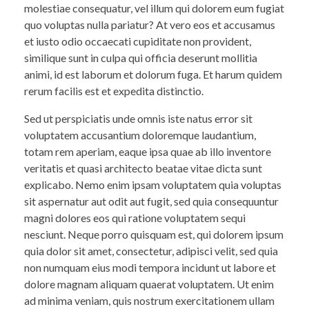
molestiae consequatur, vel illum qui dolorem eum fugiat
quo voluptas nulla pariatur? At vero eos et accusamus
et iusto odio occaecati cupiditate non provident,
similique sunt in culpa qui officia deserunt mollitia
animi, id est laborum et dolorum fuga. Et harum quidem
rerum facilis est et expedita distinctio.
Sed ut perspiciatis unde omnis iste natus error sit
voluptatem accusantium doloremque laudantium,
totam rem aperiam, eaque ipsa quae ab illo inventore
veritatis et quasi architecto beatae vitae dicta sunt
explicabo. Nemo enim ipsam voluptatem quia voluptas
sit aspernatur aut odit aut fugit, sed quia consequuntur
magni dolores eos qui ratione voluptatem sequi
nesciunt. Neque porro quisquam est, qui dolorem ipsum
quia dolor sit amet, consectetur, adipisci velit, sed quia
non numquam eius modi tempora incidunt ut labore et
dolore magnam aliquam quaerat voluptatem. Ut enim
ad minima veniam, quis nostrum exercitationem ullam