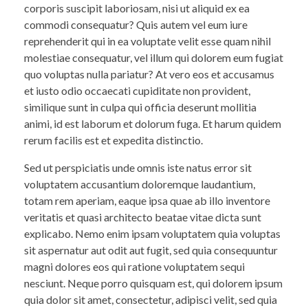
corporis suscipit laboriosam, nisi ut aliquid ex ea
commodi consequatur? Quis autem vel eum iure
reprehenderit qui in ea voluptate velit esse quam nihil
molestiae consequatur, vel illum qui dolorem eum fugiat
quo voluptas nulla pariatur? At vero eos et accusamus
et iusto odio occaecati cupiditate non provident,
similique sunt in culpa qui officia deserunt mollitia
animi, id est laborum et dolorum fuga. Et harum quidem
rerum facilis est et expedita distinctio.
Sed ut perspiciatis unde omnis iste natus error sit
voluptatem accusantium doloremque laudantium,
totam rem aperiam, eaque ipsa quae ab illo inventore
veritatis et quasi architecto beatae vitae dicta sunt
explicabo. Nemo enim ipsam voluptatem quia voluptas
sit aspernatur aut odit aut fugit, sed quia consequuntur
magni dolores eos qui ratione voluptatem sequi
nesciunt. Neque porro quisquam est, qui dolorem ipsum
quia dolor sit amet, consectetur, adipisci velit, sed quia