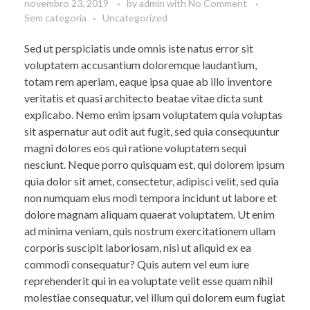
novembro 23, 2019
by
admin
with
No Comment
Sem categoria
Uncategorized
Sed ut perspiciatis unde omnis iste natus error sit
voluptatem accusantium doloremque laudantium,
totam rem aperiam, eaque ipsa quae ab illo inventore
veritatis et quasi architecto beatae vitae dicta sunt
explicabo. Nemo enim ipsam voluptatem quia voluptas
sit aspernatur aut odit aut fugit, sed quia consequuntur
magni dolores eos qui ratione voluptatem sequi
nesciunt. Neque porro quisquam est, qui dolorem ipsum
quia dolor sit amet, consectetur, adipisci velit, sed quia
non numquam eius modi tempora incidunt ut labore et
dolore magnam aliquam quaerat voluptatem. Ut enim
ad minima veniam, quis nostrum exercitationem ullam
corporis suscipit laboriosam, nisi ut aliquid ex ea
commodi consequatur? Quis autem vel eum iure
reprehenderit qui in ea voluptate velit esse quam nihil
molestiae consequatur, vel illum qui dolorem eum fugiat