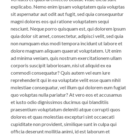
explicabo. Nemo enim ipsam voluptatem quia voluptas
sit aspernatur aut odit aut fugit, sed quia consequuntur
magni dolores eos qui ratione voluptatem sequi
nesciunt. Neque porro quisquam est, qui dolorem ipsum
quia dolor sit amet, consectetur, adipisci velit, sed quia
non numquam eius modi tempora incidunt ut labore et
dolore magnam aliquam quaerat voluptatem. Ut enim
ad minima veniam, quis nostrum exercitationem ullam
corporis suscipit laboriosam, nisi ut aliquid ex ea
commodi consequatur? Quis autem vel eum iure
reprehenderit qui in ea voluptate velit esse quam nihil
molestiae consequatur, vel illum qui dolorem eum fugiat
quo voluptas nulla pariatur? At vero eos et accusamus
et iusto odio dignissimos ducimus qui blanditiis
praesentium voluptatum deleniti atque corrupti quos
dolores et quas molestias excepturi sint occaecati
cupiditate non provident, similique sunt in culpa qui
officia deserunt mollitia animi, id est laborum et