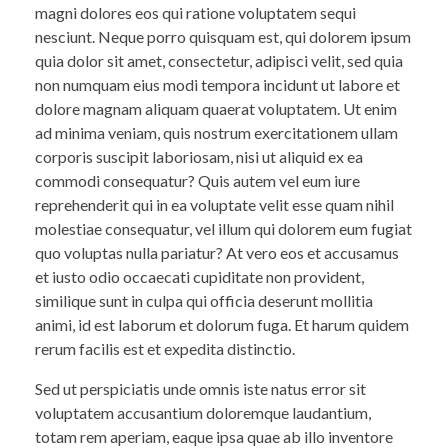
magni dolores eos qui ratione voluptatem sequi
nesciunt. Neque porro quisquam est, qui dolorem ipsum
quia dolor sit amet, consectetur, adipisci velit, sed quia
non numquam eius modi tempora incidunt ut labore et
dolore magnam aliquam quaerat voluptatem. Ut enim
ad minima veniam, quis nostrum exercitationem ullam
corporis suscipit laboriosam, nisi ut aliquid ex ea
commodi consequatur? Quis autem vel eum iure
reprehenderit qui in ea voluptate velit esse quam nihil
molestiae consequatur, vel illum qui dolorem eum fugiat
quo voluptas nulla pariatur? At vero eos et accusamus
et iusto odio occaecati cupiditate non provident,
similique sunt in culpa qui officia deserunt mollitia
animi, id est laborum et dolorum fuga. Et harum quidem
rerum facilis est et expedita distinctio.
Sed ut perspiciatis unde omnis iste natus error sit
voluptatem accusantium doloremque laudantium,
totam rem aperiam, eaque ipsa quae ab illo inventore